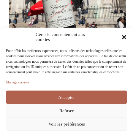
Events
Gérer le consentement aux
cookies
Château du Moulin Noir at the “Vendanges de
Montmartre” !
Pour offrir les meilleures expériences, nous utilisons des technologies telles que les
cookies pour stocker et/ou accéder aux informations des appareils. Le fait de consentir
What would be better than to taste a glass of Saint-
à ces technologies nous permettra de traiter des données telles que le comportement de
Émlion, next to the Sacré-Coeur…
navigation ou les ID uniques sur ce site. Le fait de ne pas consentir ou de retirer son
On
December 6, 2022
consentement peut avoir un effet négatif sur certaines caractéristiques et fonctions.
Manage services
Accepter
Load More
Refuser
Voir les préférences
Contact
Terms of Service
Privacy Policy